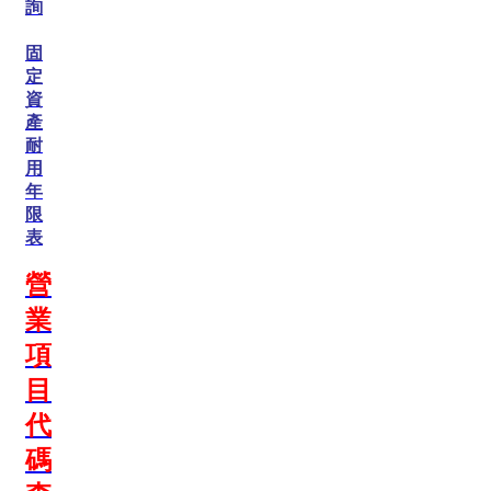
詢
固
定
資
產
耐
用
年
限
表
營
業
項
目
代
碼