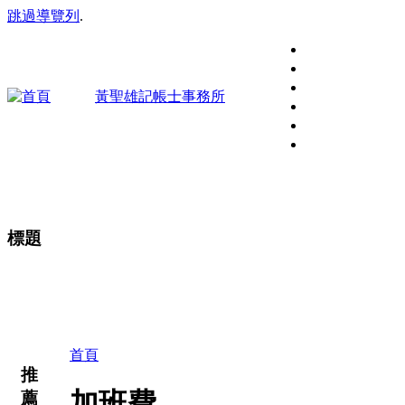
跳過導覽列
.
黃聖雄記帳士事務所
標題
好的記帳事務所，不僅幫客戶企業記帳，更能協助在稅
客戶最專業的服務，並建立良好的互動關係。陪你一起
首頁
推
加班費
薦