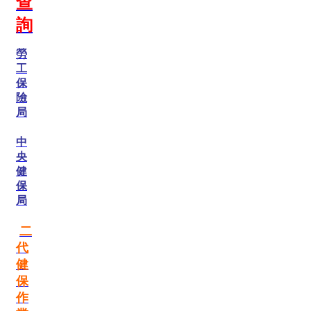
查
詢
勞
工
保
險
局
中
央
健
保
局
二
代
健
保
作