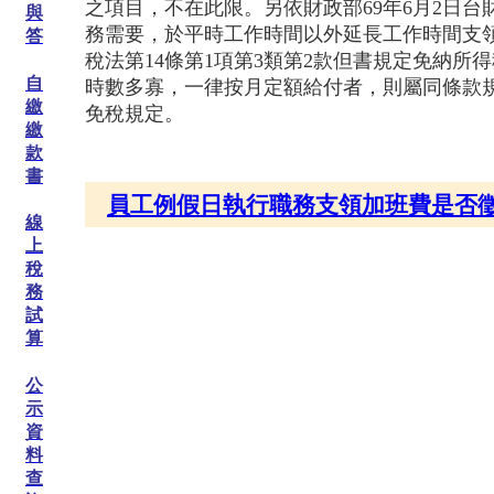
之
項目，不在此限。另依財政部69年6月2日台
與
務
需要，於平時工作時間以外延長工作時間支
答
稅法
第14條第1項第3類第2款但書規定免納所
自
時數
多寡，一律按月定額給付者，則屬同條款
繳
免稅規定。
繳
款
書
員工例假日執行職務支領加班費是否
線
上
稅
務
試
算
公
示
資
料
查