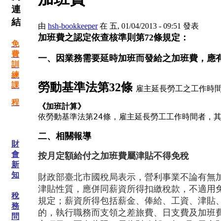
連
結
由
hsh-bookkeeper
在 五, 01/04/2013 - 09:51 發表
加班費之認定依查核準則第72條規定：
免
費
一、因業務需要延時加班而發給之加班費，應
訓
練
勞動基準法第32條 
課
雇主延長勞工之工作時
程
《加班計算》
依勞動基準法第24條，雇主延長勞工工作時間者，
二、相關報導
財
會
按月定額給付之加班費屬津貼不得免稅
新
知
財政部臺北市國稅局表示，營利事業不論有無
津貼性質，應併同薪資所得扣繳稅款，不適用免
稅
規定；薪資所得包括薪金
、俸給、工資、津貼
務
的
，執行職務而支領之差旅費、日支費及加班
問