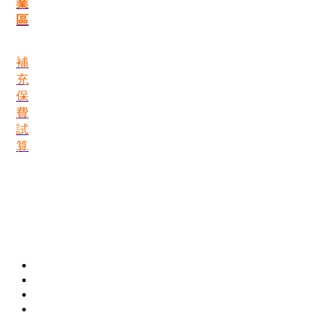
業
區
補
充
保
費
試
算